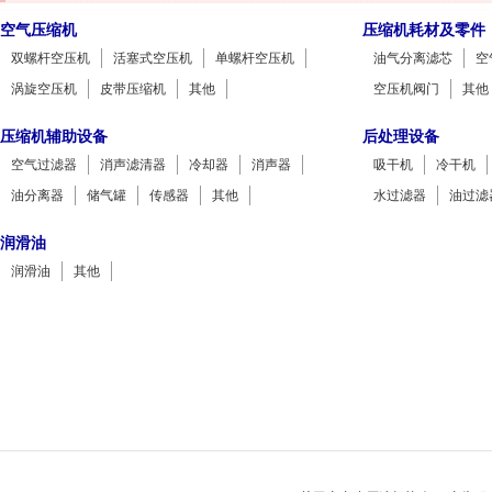
空气压缩机
压缩机耗材及零件
双螺杆空压机
活塞式空压机
单螺杆空压机
油气分离滤芯
空
涡旋空压机
皮带压缩机
其他
空压机阀门
其他
压缩机辅助设备
后处理设备
空气过滤器
消声滤清器
冷却器
消声器
吸干机
冷干机
油分离器
储气罐
传感器
其他
水过滤器
油过滤
润滑油
润滑油
其他